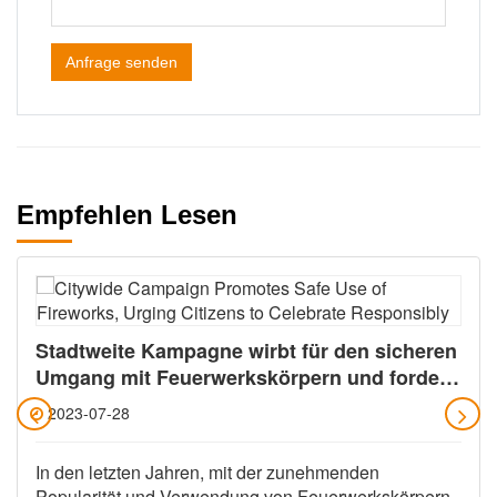
Anfrage senden
Empfehlen Lesen
Stadtweite Kampagne wirbt für den sicheren
Umgang mit Feuerwerkskörpern und fordert
die Bürger auf, verantwortungsbewusst zu
2023-07-28
feiern
In den letzten Jahren, mit der zunehmenden
Popularität und Verwendung von Feuerwerkskörpern,