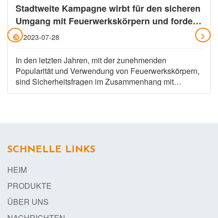
Stadtweite Kampagne wirbt für den sicheren
Umgang mit Feuerwerkskörpern und fordert
die Bürger auf, verantwortungsbewusst zu
2023-07-28
feiern
In den letzten Jahren, mit der zunehmenden
Popularität und Verwendung von Feuerwerkskörpern,
sind Sicherheitsfragen im Zusammenhang mit
Feuerwerkskörpern in den Fokus der Öffentlichkeit
gerückt. In
SCHNELLE LINKS
HEIM
PRODUKTE
ÜBER UNS
NACHRICHTEN