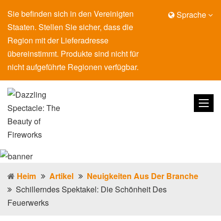
Sie befinden sich in den Vereinigten
Sprache
Staaten. Stellen Sie sicher, dass die
Region mit der Lieferadresse
übereinstimmt. Produkte sind nicht für
nicht aufgeführte Regionen verfügbar.
Heim
Artikel
Neuigkeiten Aus Der Branche
Schillerndes Spektakel: Die Schönheit Des
Feuerwerks